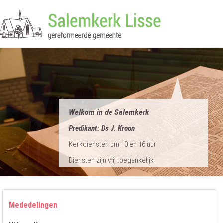
e
Verenigingen
Commissies
Contact
Welkom in de Salemkerk
Predikant: Ds J. Kroon
Kerkdiensten om 10 en 16 uur
Diensten zijn vrij toegankelijk
Mededelingen