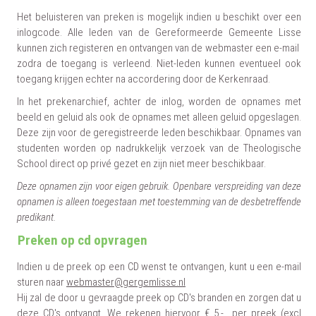
Het beluisteren van preken is mogelijk indien u beschikt over een
inlogcode. Alle leden van de Gereformeerde Gemeente Lisse
kunnen zich registeren en ontvangen van de webmaster een e-mail
zodra de toegang is verleend. Niet-leden kunnen eventueel ook
toegang krijgen echter na accordering door de Kerkenraad.
In het prekenarchief, achter de inlog, worden de opnames met
beeld en geluid als ook de opnames met alleen geluid opgeslagen.
Deze zijn voor de geregistreerde leden beschikbaar. Opnames van
studenten worden
op nadrukkelijk verzoek van de Theologische
School direct op privé gezet en zijn niet meer beschikbaar.
Deze opnamen zijn voor eigen gebruik. Openbare verspreiding van deze
opnamen is alleen toegestaan met toestemming van de desbetreffende
predikant.
Preken op cd opvragen
Indien u de preek op een CD wenst te ontvangen, kunt u een e-mail
sturen naar
webmaster@gergemlisse.nl
Hij zal de door u gevraagde preek op CD's branden en zorgen dat u
deze CD's ontvangt. We rekenen hiervoor € 5,- per preek (excl