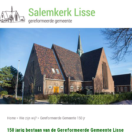
e
Verenigingen
Commissies
Contact
Home
>
Wie zijn wij?
>
Gereformeerde Gemeente 150 jr
150 jarig bestaan van de Gereformeerde Gemeente Lisse